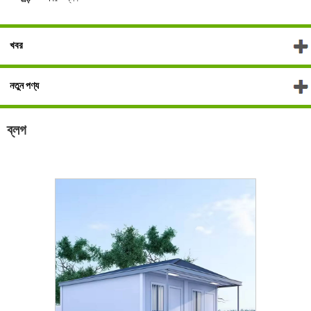
খবর
নতুন পণ্য
ব্লগ