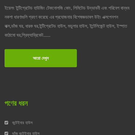
ইয়েলং ইন্টিগ্রেটেড হাউজিং টেকনোলজি কোং, লিমিটেড উদ্ভাবনী এবং পরিবেশ বান্ধব
নকশা ধারণাগুলি গ্রহণ করেছে এর প্রযোজনায় বিশেষজ্ঞডাবল উইং এক্সপেনশন
বাক্স,ভাঁজ ঘর, ধারক ঘর,ইন্টিগ্রেটেড হাউস, মডুলার হাউস, ইন্টেলিজেন্ট হাউস, ইস্পাত
কাঠামো ঘর,প্রিফ্যাব্রিকেট......
আরো দেখুন
পণের ধরন
কন্টেইনার হাউস
ভাঁজ কন্টেইনার হাউস