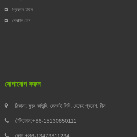
প্রিফ্যাব হাউস
মোবাইল হোম
যোগাযোগ করুন
ঠিকানা: ফুচং কাউন্টি, হেনশুই সিটি, হেবেই প্রদেশ, চীন
টেলিফোন:
+86-15130850111
ফোন:
+86-13473811234