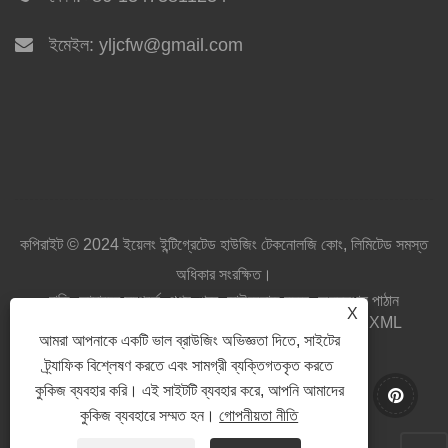
ইমেইল:
yljcfw@gmail.com
কপিরাইট © 2024 ইয়েলং ইন্টিগ্রেটেড হাউজিং টেকনোলজি কোং, লিমিটেড সমস্ত
অধিকার সংরক্ষিত।
বাড়ি
আমাদের সম্পর্কে
পণ্য
খবর
ডাউনলোড করুন
অনুসন্ধান পাঠান
X
আমাদের সাথে যোগাযোগ করুন
লিঙ্ক
Sitemap
RSS
XML
আমরা আপনাকে একটি ভাল ব্রাউজিং অভিজ্ঞতা দিতে, সাইটের
Privacy Policy
ট্র্যাফিক বিশ্লেষণ করতে এবং সামগ্রী ব্যক্তিগতকৃত করতে
কুকিজ ব্যবহার করি। এই সাইটটি ব্যবহার করে, আপনি আমাদের
কুকিজ ব্যবহারে সম্মত হন।
গোপনীয়তা নীতি