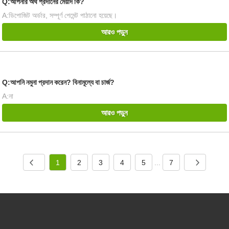
Q:আপনার অর্থ প্রদানের মেয়াদ কি?
A:ডিপোজিট অর্ডার, সম্পূর্ণ পেমেন্ট পাঠানো হয়েছে।
আরও পড়ুন
Q:আপনি নমুনা প্রদান করেন? বিনামূল্যে বা চার্জ?
A:না
আরও পড়ুন
1
2
3
4
5
...
7