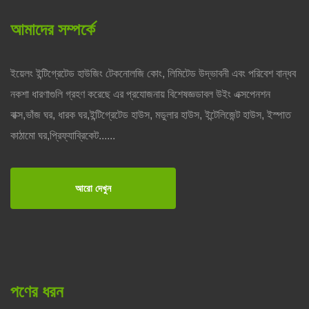
আমাদের সম্পর্কে
ইয়েলং ইন্টিগ্রেটেড হাউজিং টেকনোলজি কোং, লিমিটেড উদ্ভাবনী এবং পরিবেশ বান্ধব
নকশা ধারণাগুলি গ্রহণ করেছে এর প্রযোজনায় বিশেষজ্ঞডাবল উইং এক্সপেনশন
বাক্স,ভাঁজ ঘর, ধারক ঘর,ইন্টিগ্রেটেড হাউস, মডুলার হাউস, ইন্টেলিজেন্ট হাউস, ইস্পাত
কাঠামো ঘর,প্রিফ্যাব্রিকেট......
আরো দেখুন
পণের ধরন