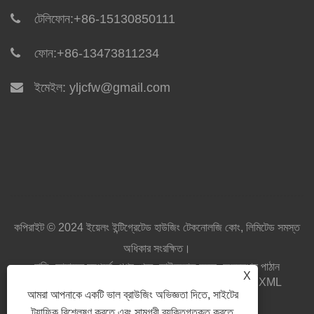
টেলিফোন:
+86-15130850111
ফোন:
+86-13473811234
ইমেইল:
yljcfw@gmail.com
কপিরাইট © 2024 ইয়েলং ইন্টিগ্রেটেড হাউজিং টেকনোলজি কোং, লিমিটেড সমস্ত
অধিকার সংরক্ষিত।
বাড়ি
আমাদের সম্পর্কে
পণ্য
খবর
ডাউনলোড করুন
অনুসন্ধান পাঠান
X
আমাদের সাথে যোগাযোগ করুন
লিঙ্ক
Sitemap
RSS
XML
আমরা আপনাকে একটি ভাল ব্রাউজিং অভিজ্ঞতা দিতে, সাইটের
Privacy Policy
ট্র্যাফিক বিশ্লেষণ করতে এবং সামগ্রী ব্যক্তিগতকৃত করতে