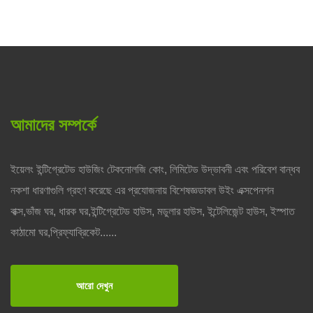
আমাদের সম্পর্কে
ইয়েলং ইন্টিগ্রেটেড হাউজিং টেকনোলজি কোং, লিমিটেড উদ্ভাবনী এবং পরিবেশ বান্ধব
নকশা ধারণাগুলি গ্রহণ করেছে এর প্রযোজনায় বিশেষজ্ঞডাবল উইং এক্সপেনশন
বাক্স,ভাঁজ ঘর, ধারক ঘর,ইন্টিগ্রেটেড হাউস, মডুলার হাউস, ইন্টেলিজেন্ট হাউস, ইস্পাত
কাঠামো ঘর,প্রিফ্যাব্রিকেট......
আরো দেখুন