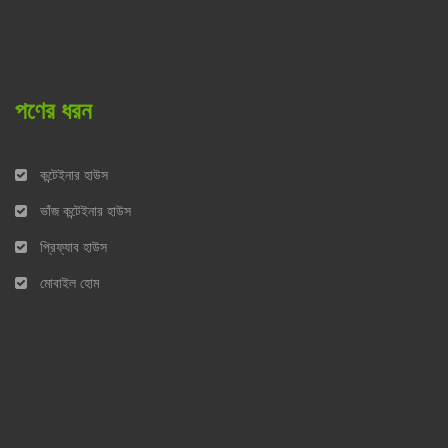
পণের ধরন
কন্টেইনার হাউস
ভাঁজ কন্টেইনার হাউস
প্রিফ্যাব হাউস
মোবাইল হোম