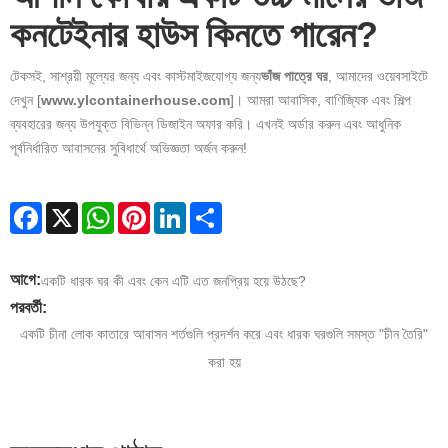
কনটেইনার হাউস কিনতে পারেন?
টেকসই, সাশ্রয়ী মূল্যের জন্য এবং কাস্টমাইজযোগ্য জন্য
ভাঁজ পাত্রে ঘর
, আমাদের ওয়েবসাইটে
দেখুন [
www.ylcontainerhouse.com
]। আমরা আবাসিক, বাণিজ্যিক এবং শিল্প
ব্যবহারের জন্য উপযুক্ত বিভিন্ন ডিজাইন অফার করি। এখনই অর্ডার করুন এবং আধুনিক
পূর্বনির্ধারিত আবাসনের সুবিধার্থে অভিজ্ঞতা অর্জন করুন!
Facebook
X
WhatsApp
Pinterest
LinkedIn
Share
আগে:
একটি ধারক ঘর কী এবং কেন এটি এত জনপ্রিয় হয়ে উঠছে?
পরবর্তী:
একটি চীনা লোক কাতারে আবাসন শর্তগুলি প্রদর্শন করে এবং ধারক ঘরগুলি সমস্ত "চীন তৈরি"
করা হয়