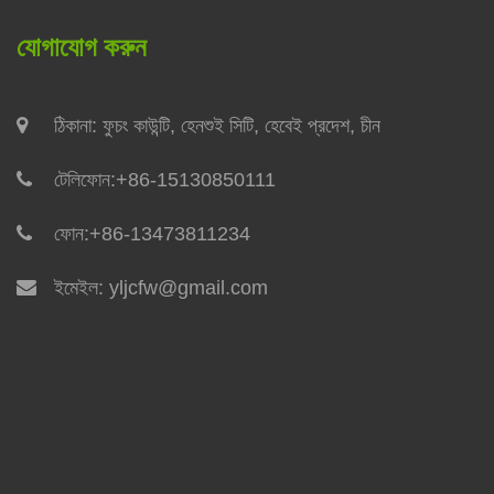
যোগাযোগ করুন
ঠিকানা: ফুচং কাউন্টি, হেনশুই সিটি, হেবেই প্রদেশ, চীন
টেলিফোন:
+86-15130850111
ফোন:
+86-13473811234
ইমেইল:
yljcfw@gmail.com