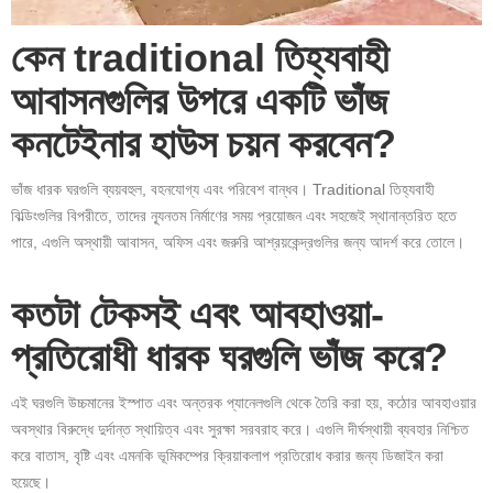
কেন traditional তিহ্যবাহী
আবাসনগুলির উপরে একটি ভাঁজ
কনটেইনার হাউস চয়ন করবেন?
ভাঁজ ধারক ঘরগুলি ব্যয়বহুল, বহনযোগ্য এবং পরিবেশ বান্ধব। Traditional তিহ্যবাহী
বিল্ডিংগুলির বিপরীতে, তাদের ন্যূনতম নির্মাণের সময় প্রয়োজন এবং সহজেই স্থানান্তরিত হতে
পারে, এগুলি অস্থায়ী আবাসন, অফিস এবং জরুরি আশ্রয়কেন্দ্রগুলির জন্য আদর্শ করে তোলে।
কতটা টেকসই এবং আবহাওয়া-
প্রতিরোধী ধারক ঘরগুলি ভাঁজ করে?
এই ঘরগুলি উচ্চমানের ইস্পাত এবং অন্তরক প্যানেলগুলি থেকে তৈরি করা হয়, কঠোর আবহাওয়ার
অবস্থার বিরুদ্ধে দুর্দান্ত স্থায়িত্ব এবং সুরক্ষা সরবরাহ করে। এগুলি দীর্ঘস্থায়ী ব্যবহার নিশ্চিত
করে বাতাস, বৃষ্টি এবং এমনকি ভূমিকম্পের ক্রিয়াকলাপ প্রতিরোধ করার জন্য ডিজাইন করা
হয়েছে।