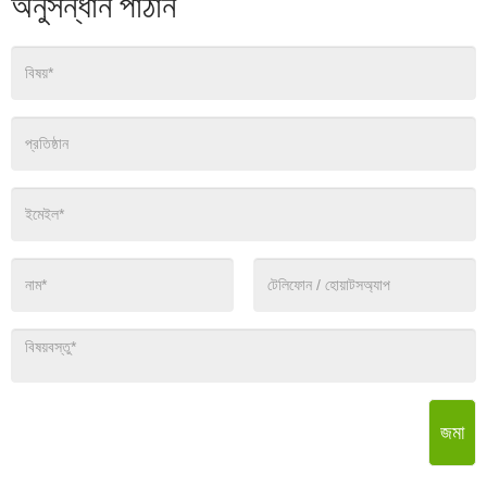
অনুসন্ধান পাঠান
জমা