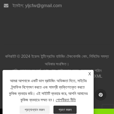
ইমেইল:
yljcfw@gmail.com
কপিরাইট © 2024 ইয়েলং ইন্টিগ্রেটেড হাউজিং টেকনোলজি কোং, লিমিটেড সমস্ত
অধিকার সংরক্ষিত।
বাড়ি
আমাদের সম্পর্কে
পণ্য
খবর
ডাউনলোড করুন
অনুসন্ধান পাঠান
X
আমাদের সাথে যোগাযোগ করুন
লিঙ্ক
Sitemap
RSS
XML
আমরা আপনাকে একটি ভাল ব্রাউজিং অভিজ্ঞতা দিতে, সাইটের
Privacy Policy
ট্র্যাফিক বিশ্লেষণ করতে এবং সামগ্রী ব্যক্তিগতকৃত করতে
কুকিজ ব্যবহার করি। এই সাইটটি ব্যবহার করে, আপনি আমাদের
কুকিজ ব্যবহারে সম্মত হন।
গোপনীয়তা নীতি
প্রত্যাখ্যান করুন
গ্রহণ করুন