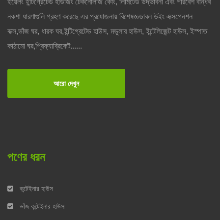
ইয়েলং ইন্টিগ্রেটেড হাউজিং টেকনোলজি কোং, লিমিটেড উদ্ভাবনী এবং পরিবেশ বান্ধব
নকশা ধারণাগুলি গ্রহণ করেছে এর প্রযোজনায় বিশেষজ্ঞডাবল উইং এক্সপেনশন
বাক্স,ভাঁজ ঘর, ধারক ঘর,ইন্টিগ্রেটেড হাউস, মডুলার হাউস, ইন্টেলিজেন্ট হাউস, ইস্পাত
কাঠামো ঘর,প্রিফ্যাব্রিকেট......
আরো দেখুন
পণের ধরন
কন্টেইনার হাউস
ভাঁজ কন্টেইনার হাউস