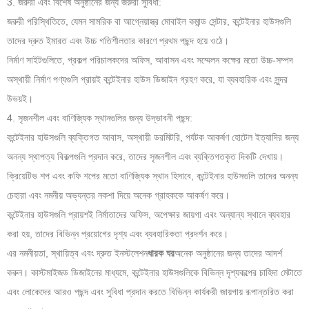
3. জরুরী এবং বিশেষ অনুষ্ঠানের জন্য জরুরী সুবিধা:
জরুরী পরিস্থিতিতে, যেমন সামরিক বা আগ্নেয়াস্ত্র মোবাইল কমান্ড সেন্টার, কন্টেইনার হাউসগুলি
তাদের দ্রুত ইমারত এবং উচ্চ গতিশীলতার কারণে প্রথম পছন্দ হয়ে ওঠে।
নির্মাণ সাইটগুলিতে, প্রকল্প পরিচালকদের অফিস, আবাসন এবং সম্মেলন কক্ষের মতো উচ্চ-সম্পদ
অস্থায়ী নির্মাণ পণ্যগুলি প্রায়ই কন্টেইনার হাউস ডিজাইন গ্রহণ করে, যা ব্যবহারিক এবং সুন্দর
উভয়ই।
4. সৃজনশীল এবং বাণিজ্যিক স্থানগুলির জন্য উদ্ভাবনী পছন্দ:
কন্টেইনার হাউসগুলি ব্যক্তিগত আবাস, অস্থায়ী ডরমিটরি, পর্যটক আকর্ষণ হোটেল ইত্যাদির জন্য
অনন্য স্থাপত্য বিকল্পগুলি প্রদান করে, তাদের সৃজনশীল এবং ব্যক্তিগতকৃত দিকটি দেখায়।
ক্রিয়েটিভ শপ এবং কফি শপের মতো বাণিজ্যিক স্থান হিসাবে, কন্টেইনার হাউসগুলি তাদের অনন্য
চেহারা এবং নমনীয় অভ্যন্তর নকশা দিয়ে অনেক গ্রাহককে আকর্ষণ করে।
কন্টেইনার হাউসগুলি প্রায়শই নির্মাতাদের অফিস, অপেক্ষার জায়গা এবং অন্যান্য স্থানে ব্যবহার
করা হয়, তাদের বিভিন্ন প্রয়োগের দৃশ্য এবং ব্যবহারিকতা প্রদর্শন করে।
এর নমনীয়তা, স্থায়িত্ব এবং দ্রুত ইনস্টলেশন
ধারক ঘর
অনেক অনুষ্ঠানের জন্য তাদের আদর্শ
করুন। কাস্টমাইজড ডিজাইনের মাধ্যমে, কন্টেইনার হাউসগুলিকে বিভিন্ন দৃশ্যকল্পের চাহিদা মেটাতে
এবং লোকেদের আরও পছন্দ এবং সুবিধা প্রদান করতে বিভিন্ন কার্যকরী জায়গায় রূপান্তরিত করা