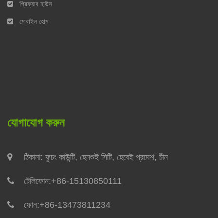
প্রিফ্যাব হাউস
মোবাইল হোম
যোগাযোগ করুন
ঠিকানা: ফুচং কাউন্টি, হেনশুই সিটি, হেবেই প্রদেশ, চীন
টেলিফোন:
+86-15130850111
ফোন:
+86-13473811234