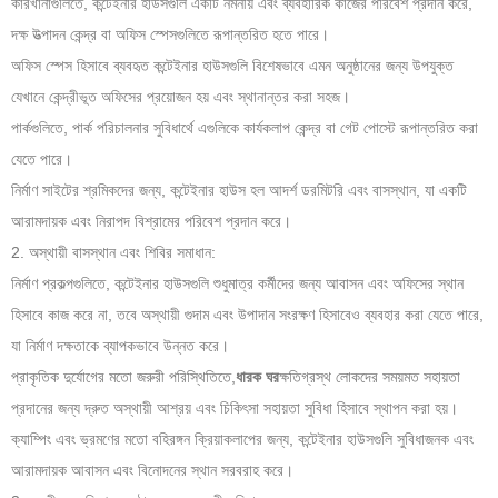
কারখানাগুলিতে, কন্টেইনার হাউসগুলি একটি নমনীয় এবং ব্যবহারিক কাজের পরিবেশ প্রদান করে,
দক্ষ উত্পাদন কেন্দ্র বা অফিস স্পেসগুলিতে রূপান্তরিত হতে পারে।
অফিস স্পেস হিসাবে ব্যবহৃত কন্টেইনার হাউসগুলি বিশেষভাবে এমন অনুষ্ঠানের জন্য উপযুক্ত
যেখানে কেন্দ্রীভূত অফিসের প্রয়োজন হয় এবং স্থানান্তর করা সহজ।
পার্কগুলিতে, পার্ক পরিচালনার সুবিধার্থে এগুলিকে কার্যকলাপ কেন্দ্র বা গেট পোস্টে রূপান্তরিত করা
যেতে পারে।
নির্মাণ সাইটের শ্রমিকদের জন্য, কন্টেইনার হাউস হল আদর্শ ডরমিটরি এবং বাসস্থান, যা একটি
আরামদায়ক এবং নিরাপদ বিশ্রামের পরিবেশ প্রদান করে।
2. অস্থায়ী বাসস্থান এবং শিবির সমাধান:
নির্মাণ প্রকল্পগুলিতে, কন্টেইনার হাউসগুলি শুধুমাত্র কর্মীদের জন্য আবাসন এবং অফিসের স্থান
হিসাবে কাজ করে না, তবে অস্থায়ী গুদাম এবং উপাদান সংরক্ষণ হিসাবেও ব্যবহার করা যেতে পারে,
যা নির্মাণ দক্ষতাকে ব্যাপকভাবে উন্নত করে।
প্রাকৃতিক দুর্যোগের মতো জরুরী পরিস্থিতিতে,
ধারক ঘর
ক্ষতিগ্রস্থ লোকদের সময়মত সহায়তা
প্রদানের জন্য দ্রুত অস্থায়ী আশ্রয় এবং চিকিৎসা সহায়তা সুবিধা হিসাবে স্থাপন করা হয়।
ক্যাম্পিং এবং ভ্রমণের মতো বহিরঙ্গন ক্রিয়াকলাপের জন্য, কন্টেইনার হাউসগুলি সুবিধাজনক এবং
আরামদায়ক আবাসন এবং বিনোদনের স্থান সরবরাহ করে।