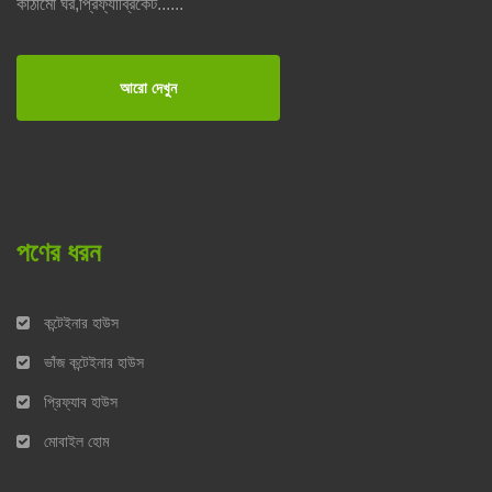
কাঠামো ঘর,প্রিফ্যাব্রিকেট......
আরো দেখুন
পণের ধরন
কন্টেইনার হাউস
ভাঁজ কন্টেইনার হাউস
প্রিফ্যাব হাউস
মোবাইল হোম