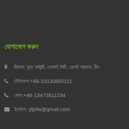
যোগাযোগ করুন
ঠিকানা: ফুচং কাউন্টি, হেনশুই সিটি, হেবেই প্রদেশ, চীন
টেলিফোন:
+86-15130850111
ফোন:
+86-13473811234
ইমেইল:
yljcfw@gmail.com