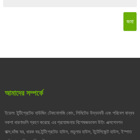
জমা
আমাদের সম্পর্কে
ইয়েলং ইন্টিগ্রেটেড হাউজিং টেকনোলজি কোং, লিমিটেড উদ্ভাবনী এবং পরিবেশ বান্ধব
নকশা ধারণাগুলি গ্রহণ করেছে এর প্রযোজনায় বিশেষজ্ঞডাবল উইং এক্সপেনশন
বাক্স,ভাঁজ ঘর, ধারক ঘর,ইন্টিগ্রেটেড হাউস, মডুলার হাউস, ইন্টেলিজেন্ট হাউস, ইস্পাত