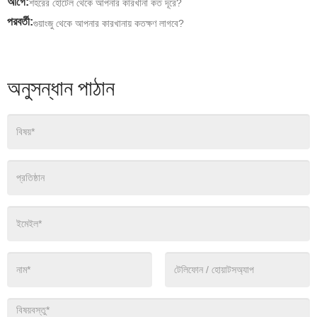
আগে:
শহরের হোটেল থেকে আপনার কারখানা কত দূরে?
পরবর্তী:
গুয়াংজু থেকে আপনার কারখানায় কতক্ষণ লাগবে?
অনুসন্ধান পাঠান