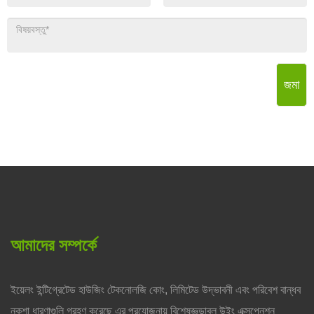
জমা
আমাদের সম্পর্কে
ইয়েলং ইন্টিগ্রেটেড হাউজিং টেকনোলজি কোং, লিমিটেড উদ্ভাবনী এবং পরিবেশ বান্ধব
নকশা ধারণাগুলি গ্রহণ করেছে এর প্রযোজনায় বিশেষজ্ঞডাবল উইং এক্সপেনশন