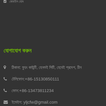
মোবাইল হোম
যোগাযোগ করুন
ঠিকানা: ফুচং কাউন্টি, হেনশুই সিটি, হেবেই প্রদেশ, চীন
টেলিফোন:
+86-15130850111
ফোন:
+86-13473811234
ইমেইল:
yljcfw@gmail.com