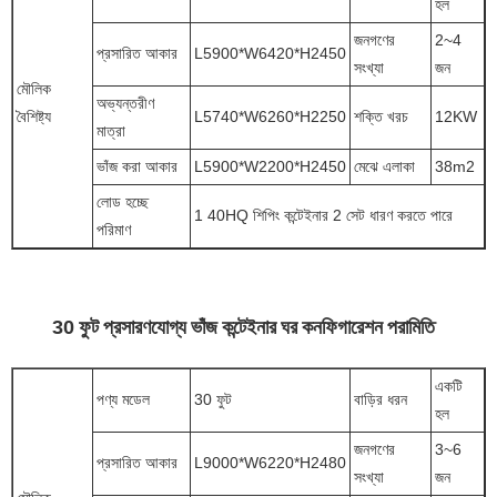
হল
জনগণের
2~4
প্রসারিত আকার
L5900*W6420*H2450
সংখ্যা
জন
মৌলিক
অভ্যন্তরীণ
বৈশিষ্ট্য
L5740*W6260*H2250
শক্তি খরচ
12KW
মাত্রা
ভাঁজ করা আকার
L5900*W2200*H2450
মেঝে এলাকা
38m2
লোড হচ্ছে
1 40HQ শিপিং কন্টেইনার 2 সেট ধারণ করতে পারে
পরিমাণ
30 ফুট প্রসারণযোগ্য ভাঁজ কন্টেইনার ঘর কনফিগারেশন পরামিতি
একটি
পণ্য মডেল
30 ফুট
বাড়ির ধরন
হল
জনগণের
3~6
প্রসারিত আকার
L9000*W6220*H2480
সংখ্যা
জন