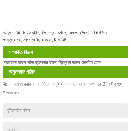
হট ট্যাগ: ইন্টিগ্রেটেড হাউস, চীন, সস্তা, গুণমান, অভিনব, টেকসই, কাস্টমাইজড,
প্রস্তুতকারক, সরবরাহকারী, কারখানা, চীনে তৈরি
সম্পর্কিত বিভাগ
কন্টেইনার হাউস
ভাঁজ কন্টেইনার হাউস
প্রিফ্যাব হাউস
মোবাইল হোম
অনুসন্ধান পাঠান
নীচের ফর্মে আপনার তদন্ত দিতে নির্দ্বিধায় দয়া করে. আমরা আপনাকে 24 ঘন্টার মধ্যে
উত্তর দেব।