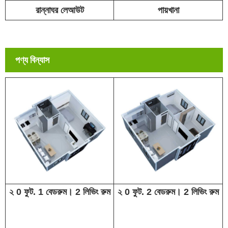
রান্নাঘর লেআউট
পায়খানা
পণ্য বিন্যাস
২ 0 ফুট. 1 বেডরুম। 2 লিভিং রুম
২ 0 ফুট. 2 বেডরুম। 2 লিভিং রুম