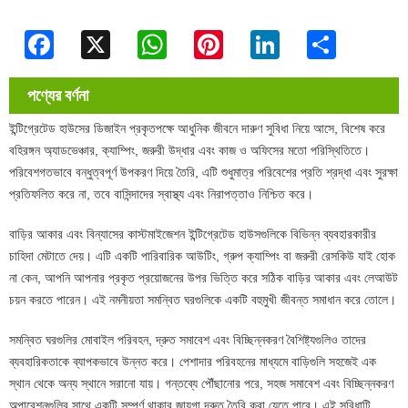
Facebook
X
WhatsApp
Pinterest
LinkedIn
Share
পণ্যের বর্ণনা
ইন্টিগ্রেটেড হাউসের ডিজাইন প্রকৃতপক্ষে আধুনিক জীবনে দারুণ সুবিধা নিয়ে আসে, বিশেষ করে
বহিরঙ্গন অ্যাডভেঞ্চার, ক্যাম্পিং, জরুরী উদ্ধার এবং কাজ ও অফিসের মতো পরিস্থিতিতে।
পরিবেশগতভাবে বন্ধুত্বপূর্ণ উপকরণ দিয়ে তৈরি, এটি শুধুমাত্র পরিবেশের প্রতি শ্রদ্ধা এবং সুরক্ষা
প্রতিফলিত করে না, তবে বাসিন্দাদের স্বাস্থ্য এবং নিরাপত্তাও নিশ্চিত করে।
বাড়ির আকার এবং বিন্যাসের কাস্টমাইজেশন ইন্টিগ্রেটেড হাউসগুলিকে বিভিন্ন ব্যবহারকারীর
চাহিদা মেটাতে দেয়। এটি একটি পারিবারিক আউটিং, গ্রুপ ক্যাম্পিং বা জরুরী রেসকিউ যাই হোক
না কেন, আপনি আপনার প্রকৃত প্রয়োজনের উপর ভিত্তি করে সঠিক বাড়ির আকার এবং লেআউট
চয়ন করতে পারেন। এই নমনীয়তা সমন্বিত ঘরগুলিকে একটি বহুমুখী জীবন্ত সমাধান করে তোলে।
সমন্বিত ঘরগুলির মোবাইল পরিবহন, দ্রুত সমাবেশ এবং বিচ্ছিন্নকরণ বৈশিষ্ট্যগুলিও তাদের
ব্যবহারিকতাকে ব্যাপকভাবে উন্নত করে। পেশাদার পরিবহনের মাধ্যমে বাড়িগুলি সহজেই এক
স্থান থেকে অন্য স্থানে সরানো যায়। গন্তব্যে পৌঁছানোর পরে, সহজ সমাবেশ এবং বিচ্ছিন্নকরণ
অপারেশনগুলির সাথে একটি সম্পূর্ণ থাকার জায়গা দ্রুত তৈরি করা যেতে পারে। এই সুবিধাটি