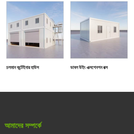
চলমান কন্টেইনার হাউস
ডাবল উইং এক্সপেনশন বক্স
আমাদের সম্পর্কে