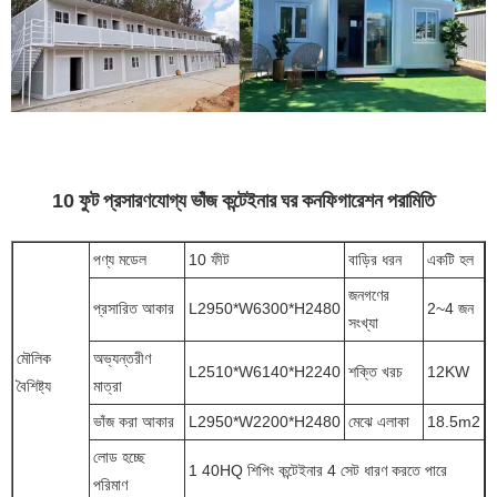
10 ফুট প্রসারণযোগ্য ভাঁজ কন্টেইনার ঘর কনফিগারেশন পরামিতি
পণ্য মডেল
10 ফীট
বাড়ির ধরন
একটি হল
জনগণের
প্রসারিত আকার
L2950*W6300*H2480
2~4 জন
সংখ্যা
মৌলিক
অভ্যন্তরীণ
L2510*W6140*H2240
শক্তি খরচ
12KW
বৈশিষ্ট্য
মাত্রা
ভাঁজ করা আকার
L2950*W2200*H2480
মেঝে এলাকা
18.5m2
লোড হচ্ছে
1 40HQ শিপিং কন্টেইনার 4 সেট ধারণ করতে পারে
পরিমাণ