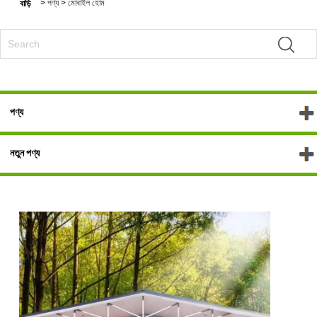
>
পণ্য
>
মোবাইল হোম
বাড়ি
পণ্য
নতুন পণ্য