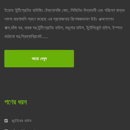
ইয়েলং ইন্টিগ্রেটেড হাউজিং টেকনোলজি কোং, লিমিটেড উদ্ভাবনী এবং পরিবেশ বান্ধব
নকশা ধারণাগুলি গ্রহণ করেছে এর প্রযোজনায় বিশেষজ্ঞডাবল উইং এক্সপেনশন
বাক্স,ভাঁজ ঘর, ধারক ঘর,ইন্টিগ্রেটেড হাউস, মডুলার হাউস, ইন্টেলিজেন্ট হাউস, ইস্পাত
কাঠামো ঘর,প্রিফ্যাব্রিকেট......
আরো দেখুন
পণের ধরন
কন্টেইনার হাউস