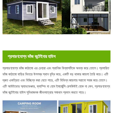
প্রসারণযোগ্য ভাঁজ কন্টেইনার হাউস
প্রসারণযোগ্য ভাঁজ কাঠামো এর চেহারা এবং স্থানিক বিন্যাসটিকে অনন্য করে তোলে। প্রসারিত
ভাঁজ কাঠামো বাড়ির ভিতরে উপলব্ধ স্থান বৃদ্ধি করে, একটি বড় থাকার জায়গা তৈরি করে। এটি
দ্রুত একত্রিত এবং বিচ্ছিন্ন করা যেতে পারে, এটি বিভিন্ন জায়গায় সরানো সহজ করে তোলে।
এটি আউটডোর অ্যাডভেঞ্চার, ক্যাম্পিং বা হোম ইমার্জেন্সি রেসকিউই হোক না কেন, প্রসারণযোগ্য
ভাঁজ কন্টেইনার হাউস সুবিধাজনক জীবনযাত্রার সমাধান প্রদান করতে পারে।