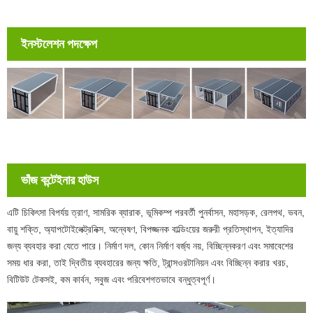
ইনস্টলেশন পদক্ষেপ
ভাঁজ কন্টেইনার হাউস
এটি চিকিৎসা বিপর্যয় ত্রাণ, সামরিক ব্যারাক, ভূমিকম্প পরবর্তী পুনর্বাসন, মহাসড়ক, রেলপথ, ভবন,
বায়ু শক্তি, অ্যাপটোইলেক্ট্রনিক্স, অন্বেষণ, বিপজ্জনক বাল্ডিংয়ের জরুরী প্রতিস্থাপন, ইত্যাদির
জন্য ব্যবহার করা যেতে পারে। নির্মাণ দল, কোন নির্মাণ বর্জ্য নয়, বিচ্ছিন্নকরণ এবং সমাবেশের
সময় ধার করা, তাই দ্বিতীয় ব্যবহারের জন্য ক্ষতি, ট্রান্সওরটানিয়ন এবং বিচ্ছিন্ন করার খরচ,
বিটিউট টেকসই, কম কার্বন, সবুজ এবং পরিবেশগতভাবে বন্ধুত্বপূর্ণ।