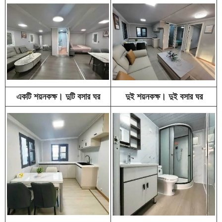
একটি শয়নকক্ষ। দুটি বসার ঘর
দুই শয়নকক্ষ। দুই বসার ঘর