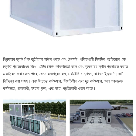
প্রিফ্যাব ফ্ল্যাট পিক কন্টেইনার হাউস শক্ত এবং টেকসই, শক্তিশালী সিসমিক প্রতিরোধ এবং
বিকৃতি প্রতিরোধের সাথে, এটির সিলিং কার্যকারিতা ভাল এবং ব্যবহারের স্থান প্রসারিত করতে
একত্রিত করা যেতে পারে, যেমন কনফারেন্স রুম, ডরমিটরি রান্নাঘর, বাথরুম ইত্যাদি। এটি
বিচ্ছিন্ন করা সহজ। এবং উচ্চতর কর্মক্ষমতা, স্থিতিশীল এবং দৃঢ় কর্মক্ষমতা, ভাল শকপ্রুফ
কর্মক্ষমতা, জলরোধী, ফায়ারপ্রুফ, এবং জারা-প্রতিরোধী ওজন আছে।