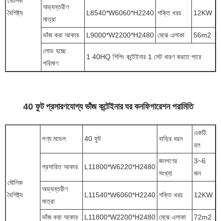
মৌলিক
অভ্যন্তরীণ
বৈশিষ্ট্য
L8540*W6060*H2240
শক্তি খরচ
12KW
মাত্রা
ভাঁজ করা আকার
L9000*W2200*H2480
মেঝে এলাকা
56m2
লোড হচ্ছে
1 40HQ শিপিং কন্টেইনার 1 সেট ধারণ করতে পারে
পরিমাণ
40 ফুট প্রসারণযোগ্য ভাঁজ কন্টেইনার ঘর কনফিগারেশন পরামিতি
একটি
পণ্য মডেল
40 ফুট
বাড়ির ধরন
হল
জনগণের
3~6
প্রসারিত আকার
L11800*W6220*H2480
সংখ্যা
জন
মৌলিক
অভ্যন্তরীণ
বৈশিষ্ট্য
L11540*W6060*H2240
শক্তি খরচ
12KW
মাত্রা
ভাঁজ করা আকার
L11800*W2200*H2480
মেঝে এলাকা
72m2