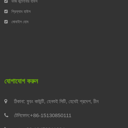
ভাঁজ কন্টেইনার হাউস
প্রিফ্যাব হাউস
মোবাইল হোম
যোগাযোগ করুন
ঠিকানা: ফুচং কাউন্টি, হেনশুই সিটি, হেবেই প্রদেশ, চীন
টেলিফোন:
+86-15130850111