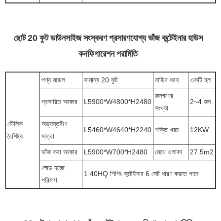
ছোট 20 ফুট ডাউনসাইজ সংস্করণ প্রসারণযোগ্য ভাঁজ কন্টেইনার হাউস
কনফিগারেশন পরামিতি
পণ্য মডেল
সামান্য 20 ফুট
বাড়ির ধরন
একটি হল
জনগণের
প্রসারিত আকার
L5900*W4800*H2480
2~4 জন
সংখ্যা
মৌলিক
অভ্যন্তরীণ
L5460*W4640*H2240
শক্তি খরচ
12KW
বৈশিষ্ট্য
মাত্রা
ভাঁজ করা আকার
L5900*W700*H2480
মেঝে এলাকা
27.5m2
লোড হচ্ছে
1 40HQ শিপিং কন্টেইনার 6 সেট ধারণ করতে পারে
পরিমাণ