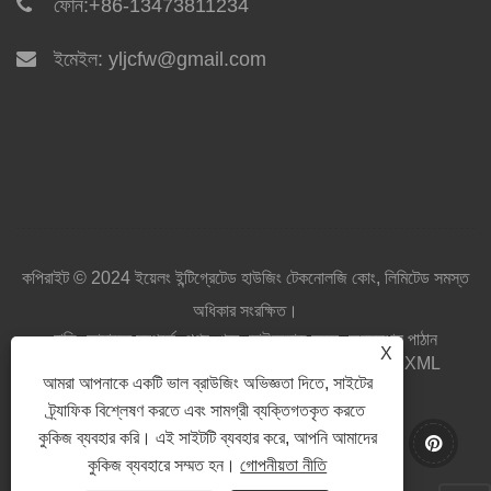
ফোন:
+86-13473811234
ইমেইল:
yljcfw@gmail.com
কপিরাইট © 2024 ইয়েলং ইন্টিগ্রেটেড হাউজিং টেকনোলজি কোং, লিমিটেড সমস্ত
অধিকার সংরক্ষিত।
বাড়ি
আমাদের সম্পর্কে
পণ্য
খবর
ডাউনলোড করুন
অনুসন্ধান পাঠান
X
আমাদের সাথে যোগাযোগ করুন
লিঙ্ক
Sitemap
RSS
XML
আমরা আপনাকে একটি ভাল ব্রাউজিং অভিজ্ঞতা দিতে, সাইটের
Privacy Policy
ট্র্যাফিক বিশ্লেষণ করতে এবং সামগ্রী ব্যক্তিগতকৃত করতে
কুকিজ ব্যবহার করি। এই সাইটটি ব্যবহার করে, আপনি আমাদের
কুকিজ ব্যবহারে সম্মত হন।
গোপনীয়তা নীতি