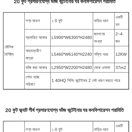
20 ফুট প্রসারণযোগ্য ভাঁজ কন্টেইনার ঘর কনফিগারেশন পরামিতি
একটি
পণ্য মডেল
২ 0 ফুট
বাড়ির ধরন
হল
জনগণের
2~4
প্রসারিত আকার
L5900*W6300*H2480
সংখ্যা
জন
মৌলিক
অভ্যন্তরীণ
বৈশিষ্ট্য
L5460*W6140*H2240
শক্তি খরচ
12KW
মাত্রা
ভাঁজ করা আকার
L2950*W2200*H2480
মেঝে এলাকা
37m2
লোড হচ্ছে
1 40HQ শিপিং কন্টেইনার 2 সেট ধারণ করতে পারে
পরিমাণ
20 ফুট ফ্ল্যাট শীর্ষ প্রসারণযোগ্য ভাঁজ কন্টেইনার ঘর কনফিগারেশন পরামিতি
একটি
পণ্য মডেল
২ 0 ফুট
বাড়ির ধরন