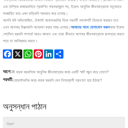
এবং বৈশ্বিক বাজারগুলিতে প্রমাণিত পারফরম্যান্স সহ, ইয়েলং আধুনিক জীবনযাত্রাকে নতুনভাবে
সংজ্ঞায়িত করে এমন বাড়িগুলি সরবরাহ করে চলেছে।
আপনি যদি অভিযোজিত, টেকসই আবাসনগুলির দিকে পরবর্তী পদক্ষেপটি বিবেচনা করছেন তবে
এখন আপনার বিকল্পগুলি অন্বেষণ করার সময় এসেছে।
আমাদের সাথে যোগাযোগ করুন
আজ ইয়েলং
পোর্টেবল ঘরগুলি সম্পর্কে আরও জানতে এবং তারা কীভাবে আপনার জীবনযাত্রাকে রূপান্তর করতে
পারে তা আবিষ্কার করতে।
Facebook
X
WhatsApp
Pinterest
LinkedIn
Share
আগে:
কী ধারক ঘরগুলিকে আধুনিক জীবনযাত্রার জন্য একটি স্মার্ট পছন্দ করে তোলে?
পরবর্তী:
হোমস্টেগুলির জন্য ধারক ঘরগুলি কেন বিশ্বব্যাপী প্রবণতা হয়ে উঠছে?
অনুসন্ধান পাঠান