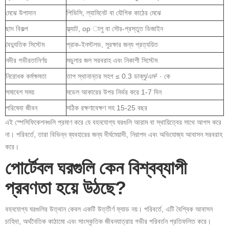
মেঝে উপাদান
পিভিসি, ল্যামিনেট বা যৌগিক কাঠের মেঝে
ছাদ বিকল্প
ফ্ল্যাট, op ালু বা সৌর-প্রস্তুত ডিজাইন
বৈদ্যুতিক সিস্টেম
প্রাক-ইনস্টলড, সুরক্ষার জন্য প্রত্যয়িত
নদীর গভীরতানির্ণয়
মডুলার জল সরবরাহ এবং নিকাশী সিস্টেম
নিরোধক কর্মক্ষমতা
তাপ স্থানান্তর সহগ ≤ 0.3 ডাব্লু/এম² · কে
সমাবেশ সময়
মডেল আকারের উপর নির্ভর করে 1-7 দিন
পরিষেবা জীবন
সঠিক রক্ষণাবেক্ষণ সহ 15-25 বছর
এই স্পেসিফিকেশনগুলি প্রমাণ করে যে বহনযোগ্য ঘরগুলি আরাম বা স্থায়িত্বের সাথে আপস করে
না। পরিবর্তে, তারা বিভিন্ন ব্যবহারের জন্য দীর্ঘমেয়াদী, নিরাপদ এবং অভিযোজ্য আবাসন সরবরাহ
করে।
পোর্টেবল ঘরগুলি কেন বিশ্বব্যাপী
প্রবণতা হয়ে উঠছে?
বহনযোগ্য ঘরগুলির উত্থান কেবল একটি উত্তীর্ণ ফ্যাড নয়। পরিবর্তে, এটি বৈশ্বিক আবাসন
চাহিদা, অর্থনৈতিক কাঠামো এবং সাংস্কৃতিক জীবনযাত্রায় গভীর পরিবর্তন প্রতিফলিত করে।