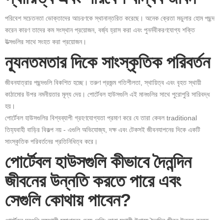
পরিবেশ সচেতনতা ভোক্তাদের আচরণকে স্থানান্তরিত করেছে। অনেক ক্রেতা মডুলার হোম পছন্দ
করেন কারণ তাদের কম সংস্থান প্রয়োজন, বর্জ্য হ্রাস করা এবং পুনর্নবীকরণযোগ্য শক্তি
উত্সগুলির সাথে সংহত করা প্রয়োজন।
ন্যূনতমতার দিকে সাংস্কৃতিক পরিবর্তন
জীবনযাত্রার পছন্দগুলি বিকশিত হচ্ছে। তরুণ প্রজন্ম গতিশীলতা, স্থায়িত্ব এবং বৃহত স্থায়ী
কাঠামোর উপর নমনীয়তার মূল্য দেয়। পোর্টেবল হাউসগুলি এই মানগুলির সাথে পুরোপুরি সারিবদ্ধ
হয়।
পোর্টেবল হাউসগুলির বিশ্বব্যাপী গ্রহণযোগ্যতা প্রমাণ করে যে তারা কেবল traditional
তিহ্যবাহী বাড়ির বিকল্প নয় - এগুলি অভিযোজ্য, দক্ষ এবং টেকসই জীবনযাপনের দিকে একটি
সাংস্কৃতিক পরিবর্তনের প্রতিনিধিত্ব করে।
পোর্টেবল হাউসগুলি কীভাবে দৈনন্দিন
জীবনের উন্নতি করতে পারে এবং
সেগুলি কোথায় পাবেন?