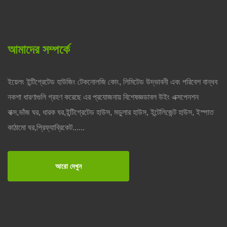
আমাদের সম্পর্কে
ইয়েলং ইন্টিগ্রেটেড হাউজিং টেকনোলজি কোং, লিমিটেড উদ্ভাবনী এবং পরিবেশ বান্ধব
নকশা ধারণাগুলি গ্রহণ করেছে এর প্রযোজনায় বিশেষজ্ঞডাবল উইং এক্সপেনশন
বাক্স,ভাঁজ ঘর, ধারক ঘর,ইন্টিগ্রেটেড হাউস, মডুলার হাউস, ইন্টেলিজেন্ট হাউস, ইস্পাত
কাঠামো ঘর,প্রিফ্যাব্রিকেট......
আরো দেখুন