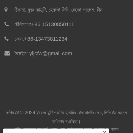
ঠিকানা: ফুচং কাউন্টি, হেনশুই সিটি, হেবেই প্রদেশ, চীন
টেলিফোন:
+86-15130850111
ফোন:
+86-13473811234
ইমেইল:
yljcfw@gmail.com
কপিরাইট © 2024 ইয়েলং ইন্টিগ্রেটেড হাউজিং টেকনোলজি কোং, লিমিটেড সমস্ত
অধিকার সংরক্ষিত।
বাড়ি
আমাদের সম্পর্কে
পণ্য
খবর
ডাউনলোড করুন
অনুসন্ধান পাঠান