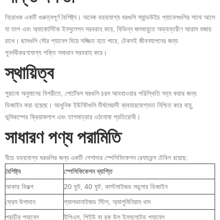
নিরোধক একটি গুরুত্বপূর্ণ বৈশিষ্ট্য। অনেক বহনযোগ্য ঘরগুলি স্যান্ডউইচ প্যানেলগুলির সাথে আসে
যা তাপ এবং অ্যাকোস্টিক ইনসুলেশন সরবরাহ করে, বিভিন্ন জলবায়ুতে অভ্যন্তরীণ আরাম বজায়
রাখে। ছাদগুলি সৌর প্যানেল দিয়ে সজ্জিত হতে পারে, টেকসই জীবনযাপনের জন্য
পুনর্নবীকরণযোগ্য শক্তি সমাধান সরবরাহ করে।
স্থায়িত্ব
পুরানো অনুমানের বিপরীতে, পোর্টেবল ঘরগুলি চরম আবহাওয়ার পরিস্থিতি সহ্য করার জন্য
ডিজাইন করা হয়েছে। আধুনিক ইউনিটগুলি দীর্ঘমেয়াদী ব্যবহারযোগ্যতা নিশ্চিত করে বায়ু,
ভূমিকম্পের ক্রিয়াকলাপ এবং তাপমাত্রার ওঠানামা প্রতিরোধী।
সাধারণ পণ্য পরামিতি
নীচে বহনযোগ্য ঘরগুলির জন্য একটি পেশাদার স্পেসিফিকেশন রেফারেন্স টেবিল রয়েছে:
বৈশিষ্ট্য
স্পেসিফিকেশন ব্যাপ্তি
আকার বিকল্প
20 ফুট, 40 ফুট, কাস্টমাইজড মডুলার ডিজাইন
ফ্রেম উপাদান
গ্যালভানাইজড স্টিল, অ্যালুমিনিয়াম খাদ
প্রাচীর প্যানেল
ইপিএস, পিইউ বা রক উল ইনসুলেটেড প্যানেল