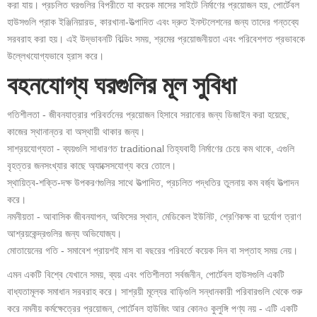
করা যায়। প্রচলিত ঘরগুলির বিপরীতে যা কয়েক মাসের সাইটে নির্মাণের প্রয়োজন হয়, পোর্টেবল
হাউসগুলি প্রাক ইঞ্জিনিয়ারড, কারখানা-উত্পাদিত এবং দ্রুত ইনস্টলেশনের জন্য তাদের গন্তব্যে
সরবরাহ করা হয়। এই উদ্ভাবনটি বিল্ডিং সময়, শ্রমের প্রয়োজনীয়তা এবং পরিবেশগত প্রভাবকে
উল্লেখযোগ্যভাবে হ্রাস করে।
বহনযোগ্য ঘরগুলির মূল সুবিধা
গতিশীলতা - জীবনযাত্রার পরিবর্তনের প্রয়োজন হিসাবে সরানোর জন্য ডিজাইন করা হয়েছে,
কাজের স্থানান্তর বা অস্থায়ী থাকার জন্য।
সাশ্রয়যোগ্যতা - ব্যয়গুলি সাধারণত traditional তিহ্যবাহী নির্মাণের চেয়ে কম থাকে, এগুলি
বৃহত্তর জনসংখ্যার কাছে অ্যাক্সেসযোগ্য করে তোলে।
স্থায়িত্ব-শক্তি-দক্ষ উপকরণগুলির সাথে উত্পাদিত, প্রচলিত পদ্ধতির তুলনায় কম বর্জ্য উত্পাদন
করে।
নমনীয়তা - আবাসিক জীবনযাপন, অফিসের স্থান, মেডিকেল ইউনিট, শ্রেণিকক্ষ বা দুর্যোগ ত্রাণ
আশ্রয়কেন্দ্রগুলির জন্য অভিযোজ্য।
মোতায়েনের গতি - সমাবেশ প্রায়শই মাস বা বছরের পরিবর্তে কয়েক দিন বা সপ্তাহ সময় নেয়।
এমন একটি বিশ্বে যেখানে সময়, ব্যয় এবং গতিশীলতা সর্বজনীন, পোর্টেবল হাউসগুলি একটি
বাধ্যতামূলক সমাধান সরবরাহ করে। সাশ্রয়ী মূল্যের বাড়িগুলি সন্ধানকারী পরিবারগুলি থেকে শুরু
করে নমনীয় কর্মক্ষেত্রের প্রয়োজন, পোর্টেবল হাউজিং আর কোনও কুলুঙ্গি পণ্য নয় - এটি একটি