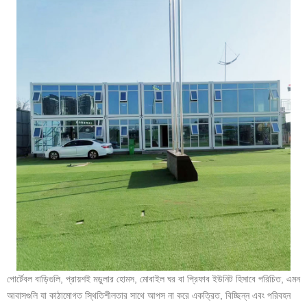
পোর্টেবল বাড়িগুলি, প্রায়শই মডুলার হোমস, মোবাইল ঘর বা প্রিফাব ইউনিট হিসাবে পরিচিত, এমন
আবাসগুলি যা কাঠামোগত স্থিতিশীলতার সাথে আপস না করে একত্রিত, বিচ্ছিন্ন এবং পরিবহন