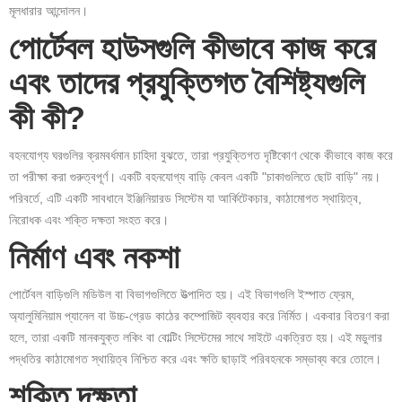
মূলধারার আন্দোলন।
পোর্টেবল হাউসগুলি কীভাবে কাজ করে
এবং তাদের প্রযুক্তিগত বৈশিষ্ট্যগুলি
কী কী?
বহনযোগ্য ঘরগুলির ক্রমবর্ধমান চাহিদা বুঝতে, তারা প্রযুক্তিগত দৃষ্টিকোণ থেকে কীভাবে কাজ করে
তা পরীক্ষা করা গুরুত্বপূর্ণ। একটি বহনযোগ্য বাড়ি কেবল একটি "চাকাগুলিতে ছোট বাড়ি" নয়।
পরিবর্তে, এটি একটি সাবধানে ইঞ্জিনিয়ারড সিস্টেম যা আর্কিটেকচার, কাঠামোগত স্থায়িত্ব,
নিরোধক এবং শক্তি দক্ষতা সংহত করে।
নির্মাণ এবং নকশা
পোর্টেবল বাড়িগুলি মডিউল বা বিভাগগুলিতে উত্পাদিত হয়। এই বিভাগগুলি ইস্পাত ফ্রেম,
অ্যালুমিনিয়াম প্যানেল বা উচ্চ-গ্রেড কাঠের কম্পোজিট ব্যবহার করে নির্মিত। একবার বিতরণ করা
হলে, তারা একটি মানকযুক্ত লকিং বা বোল্টিং সিস্টেমের সাথে সাইটে একত্রিত হয়। এই মডুলার
পদ্ধতির কাঠামোগত স্থায়িত্ব নিশ্চিত করে এবং ক্ষতি ছাড়াই পরিবহনকে সম্ভাব্য করে তোলে।
শক্তি দক্ষতা