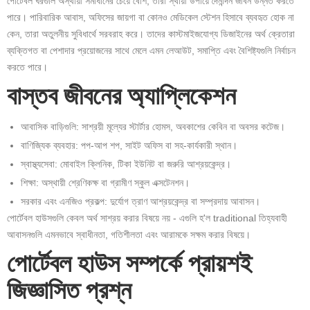
পোর্টেবল ঘরগুলি অস্থায়ী সমাধানের চেয়ে বেশি; তারা স্থায়ী উপায়ে দৈনন্দিন জীবন উন্নত করতে
পারে। পারিবারিক আবাস, অফিসের জায়গা বা কোনও মেডিকেল স্টেশন হিসাবে ব্যবহৃত হোক না
কেন, তারা অতুলনীয় সুবিধার্থে সরবরাহ করে। তাদের কাস্টমাইজযোগ্য ডিজাইনের অর্থ ক্রেতারা
ব্যক্তিগত বা পেশাদার প্রয়োজনের সাথে মেলে এমন লেআউট, সমাপ্তি এবং বৈশিষ্ট্যগুলি নির্বাচন
করতে পারে।
বাস্তব জীবনের অ্যাপ্লিকেশন
আবাসিক বাড়িগুলি: সাশ্রয়ী মূল্যের স্টার্টার হোমস, অবকাশের কেবিন বা অবসর কটেজ।
বাণিজ্যিক ব্যবহার: পপ-আপ শপ, সাইট অফিস বা সহ-কার্যকারী স্থান।
স্বাস্থ্যসেবা: মোবাইল ক্লিনিক, টিকা ইউনিট বা জরুরি আশ্রয়কেন্দ্র।
শিক্ষা: অস্থায়ী শ্রেণিকক্ষ বা গ্রামীণ স্কুল এক্সটেনশন।
সরকার এবং এনজিও প্রকল্প: দুর্যোগ ত্রাণ আশ্রয়কেন্দ্র বা সম্প্রদায় আবাসন।
পোর্টেবল হাউসগুলি কেবল অর্থ সাশ্রয় করার বিষয়ে নয় - এগুলি হ'ল traditional তিহ্যবাহী
আবাসনগুলি এমনভাবে স্বাধীনতা, গতিশীলতা এবং আরামকে সক্ষম করার বিষয়ে।
পোর্টেবল হাউস সম্পর্কে প্রায়শই
জিজ্ঞাসিত প্রশ্ন