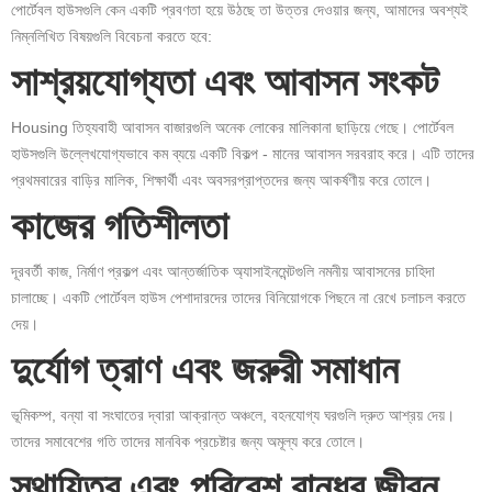
পোর্টেবল হাউসগুলি কেন একটি প্রবণতা হয়ে উঠছে তা উত্তর দেওয়ার জন্য, আমাদের অবশ্যই
নিম্নলিখিত বিষয়গুলি বিবেচনা করতে হবে:
সাশ্রয়যোগ্যতা এবং আবাসন সংকট
Housing তিহ্যবাহী আবাসন বাজারগুলি অনেক লোকের মালিকানা ছাড়িয়ে গেছে। পোর্টেবল
হাউসগুলি উল্লেখযোগ্যভাবে কম ব্যয়ে একটি বিকল্প - মানের আবাসন সরবরাহ করে। এটি তাদের
প্রথমবারের বাড়ির মালিক, শিক্ষার্থী এবং অবসরপ্রাপ্তদের জন্য আকর্ষণীয় করে তোলে।
কাজের গতিশীলতা
দূরবর্তী কাজ, নির্মাণ প্রকল্প এবং আন্তর্জাতিক অ্যাসাইনমেন্টগুলি নমনীয় আবাসনের চাহিদা
চালাচ্ছে। একটি পোর্টেবল হাউস পেশাদারদের তাদের বিনিয়োগকে পিছনে না রেখে চলাচল করতে
দেয়।
দুর্যোগ ত্রাণ এবং জরুরী সমাধান
ভূমিকম্প, বন্যা বা সংঘাতের দ্বারা আক্রান্ত অঞ্চলে, বহনযোগ্য ঘরগুলি দ্রুত আশ্রয় দেয়।
তাদের সমাবেশের গতি তাদের মানবিক প্রচেষ্টার জন্য অমূল্য করে তোলে।
স্থায়িত্ব এবং পরিবেশ বান্ধব জীবন