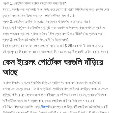
প্রশ্ন 1: পোর্টেবল হাউস স্থাপন করতে কত সময় লাগে?
উত্তর: আকার এবং জটিলতার উপর নির্ভর করে সেটআপটি ছোট ইউনিটগুলির জন্য একদিন থেকে
বৃহত্তর মডুলার ডিজাইনের জন্য এক সপ্তাহ পর্যন্ত নিতে পারে।
প্রশ্ন 2: পোর্টেবল ঘরগুলি কি কঠোর আবহাওয়ার পরিস্থিতি সহ্য করতে পারে?
উত্তর: হ্যাঁ আধুনিক ডিজাইনগুলি বায়ু, বৃষ্টি এবং এমনকি ভূমিকম্পের ক্রিয়াকলাপকে প্রতিহত
করতে অন্তরক প্যানেল, গ্যালভানাইজড স্টিল ফ্রেম এবং উন্নত ইঞ্জিনিয়ারিং ব্যবহার করে।
প্রশ্ন 3: পোর্টেবল হাউসগুলি কি দীর্ঘমেয়াদী বিনিয়োগ ভাল?
উত্তর: একেবারে। যথাযথ রক্ষণাবেক্ষণের সাথে, তারা 15-25 বছর স্থায়ী হতে পারে এবং
দুর্দান্ত পুনরায় বিক্রয় মান বজায় রাখতে পারে, বিশেষত যেহেতু বিশ্বব্যাপী চাহিদা বাড়তে থাকে।
কেন ইয়েলং পোর্টেবল ঘরগুলি দাঁড়িয়ে
আছে
আবাসন বিবর্তন আমাদের পরিবর্তিত বিশ্বকে প্রতিফলিত করে এবং বহনযোগ্য ঘরগুলি এই
রূপান্তরের কেন্দ্রে রয়েছে। তারা সাশ্রয়ীতা, স্থায়িত্ব এবং নমনীয়তা একত্রিত করে, তাদেরকে
ব্যক্তি, পরিবার এবং ব্যবসায়ের জন্য একইভাবে আদর্শ করে তোলে। যেহেতু আরও বেশি লোক
স্মার্ট হাউজিং সমাধানগুলি সন্ধান করে, মানের পোর্টেবল বাড়ির চাহিদা কেবল বাড়বে।
এই শিল্পে বিশ্বস্ত নামগুলির মধ্যে,
ইয়েলং
নির্ভরযোগ্য এবং উদ্ভাবনী পোর্টেবল হাউসগুলির একটি
শীর্ষস্থানীয় সরবরাহকারী হিসাবে নিজেকে প্রতিষ্ঠিত করেছে। উন্নত ডিজাইন, প্রিমিয়াম উপকরণ